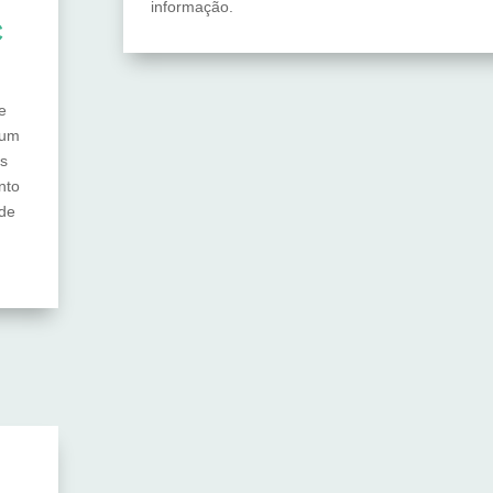
informação.
C
e
 um
as
nto
 de