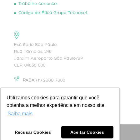
Trabalhe conosco
Código de Ética Grupo Tecnoset
Escritório São Paulo
Rua Tamoios, 246
Jardim Aeroporto São Paulo/SP
CEP: 04630-000
PABX:
(11) 2808-7800
contato@tecfy.com.br
Utilizamos cookies para garantir que você
obtenha a melhor experiência em nosso site.
Saiba mais
Recusar Cookies
Aceitar Cookies