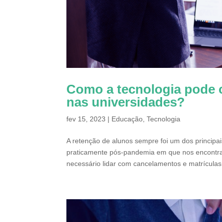
Como a tecnologia pode c
nas universidades?
fev 15, 2023
|
Educação
,
Tecnologia
A retenção de alunos sempre foi um dos principa
praticamente pós-pandemia em que nos encontra
necessário lidar com cancelamentos e matrículas.