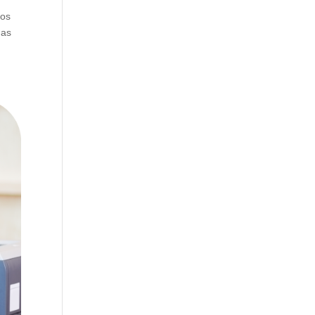
aos
das