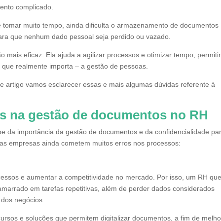
mento complicado.
e tomar muito tempo, ainda dificulta o armazenamento de documentos
para que nenhum dado pessoal seja perdido ou vazado.
ão mais eficaz. Ela ajuda a agilizar processos e otimizar tempo, permit
o que realmente importa – a gestão de pessoas.
e artigo vamos esclarecer essas e mais algumas dúvidas referente à
s na gestão de documentos no RH
e da importância da gestão de documentos e da confidencialidade pa
itas empresas ainda cometem muitos erros nos processos:
ocessos e aumentar a competitividade no mercado. Por isso, um RH qu
amarrado em tarefas repetitivas, além de perder dados considerados
 dos negócios.
ursos e soluções que permitem digitalizar documentos, a fim de melho