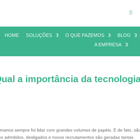
HOME
SOLUÇÕES
O QUE FAZEMOS
BLOG
A EMPRESA
al a importância da tecnologi
manos sempre foi lidar com grandes volumes de papéis. E de fato, sã
s admitidos, desligados e novos recrutamentos são geradas tantas