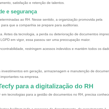
mento, satisfação e retenção de talentos.
de e segurança
 determinadas ao RH. Nesse sentido, a organização promovida pela
 para que a companhia se prepare para auditorias.
a. Antes da tecnologia, a perda ou deterioração de documentos impre
 LGPD em vigor, essa passou ser uma preocupação maior.
encontrabilidade, restringem acessos indevidos e mantém todos os dad
s, os investimentos em geração, armazenagem e manutenção de docume
s importantes na empresa.
ecfy para a digitalização do RH
ir em tecnologias para a gestão de documentos no RH, precisa conhec
lentos facilitam todo o processo do departamento, do recrutamento à