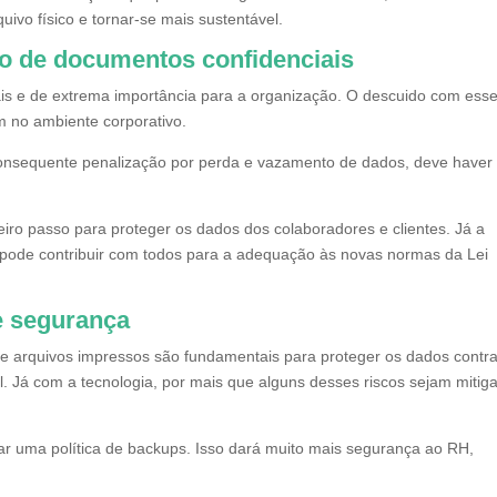
uivo físico e tornar-se mais sustentável.
o de documentos confidenciais
is e de extrema importância para a organização. O descuido com ess
 no ambiente corporativo.
consequente penalização por perda e vazamento de dados, deve have
iro passo para proteger os dados dos colaboradores e clientes. Já a
o pode contribuir com todos para a adequação às novas normas da Lei
e segurança
e arquivos impressos são fundamentais para proteger os dados contr
l. Já com a tecnologia, por mais que alguns desses riscos sejam mitig
riar uma política de backups. Isso dará muito mais segurança ao RH,