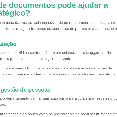
 de documentos pode ajudar a
atégico?
na maioria das vezes, pela necessidade do departamento em lidar com
ientes disso, agora traremos os benefícios de promover a automação 
atação
itados pelo RH na contratação de um colaborador são gigantes. No
ixar o processo muito mais ágil e otimizado.
o, promove menos burocracia por meio da automação nas análises de
 sua vez, fornece mais tempo para os responsáveis focarem em ativida
a gestão de pessoas
 o departamento ganha mais autonomia para concentrar seus esforç
oas.
rocráticos e de pouco valor, os profissionais de recursos humanos t