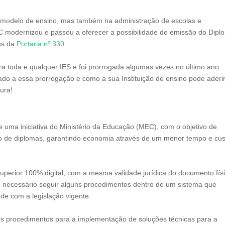
 modelo de ensino, mas também na administração de escolas e
EC modernizou e passou a oferecer a possibilidade de emissão do Dipl
vés da
Portaria nº 330
.
ara toda e qualquer IES e foi prorrogada algumas vezes no último ano.
vado a essa prorrogação e como a sua Instituição de ensino pode aderi
tura!
 uma iniciativa do Ministério da Educação (MEC), com o objetivo de
o de diplomas, garantindo economia através de um menor tempo e cus
 superior 100% digital, com a mesma validade jurídica do documento fís
 é necessário seguir alguns procedimentos dentro de um sistema que
e com a legislação vigente.
 os procedimentos para a implementação de soluções técnicas para a