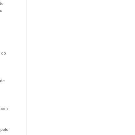
de
es
o do
 de
mbém
 pelo