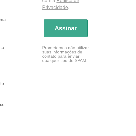
com a
Política de
Privacidade
.
oma
Assinar
r a
Prometemos não utilizar
suas informações de
contato para enviar
qualquer tipo de SPAM.
to
ico