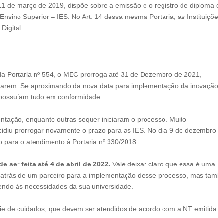
 11 de março de 2019, dispõe sobre a emissão e o registro de diploma 
e Ensino Superior – IES. No Art. 14 dessa mesma Portaria, as Instituiçõ
Digital.
s da Portaria nº 554, o MEC prorroga até 31 de Dezembro de 2021,
izarem. Se aproximando da nova data para implementação da inovaçã
 possuíam tudo em conformidade.
tação, enquanto outras sequer iniciaram o processo. Muito
idiu prorrogar novamente o prazo para as IES. No dia 9 de dezembro
o para o atendimento à Portaria nº 330/2018.
 ser feita até 4 de abril de 2022.
Vale deixar claro que essa é uma
r atrás de um parceiro para a implementação desse processo, mas ta
dendo às necessidades da sua universidade.
e de cuidados, que devem ser atendidos de acordo com a NT emitida