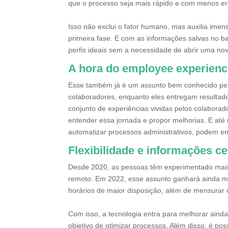
que o processo seja mais rápido e com menos er
Isso não exclui o fator humano, mas auxilia im
primeira fase. E com as informações salvas no b
perfis ideais sem a necessidade de abrir uma no
A hora do employee experien
Esse também já é um assunto bem conhecido pela
colaboradores, enquanto eles entregam resulta
conjunto de experiências vividas pelos colaborad
entender essa jornada e propor melhorias. E até
automatizar processos administrativos, podem e
Flexibilidade e informações ce
Desde 2020, as pessoas têm experimentado mais 
remoto. Em 2022, esse assunto ganhará ainda ma
horários de maior disposição, além de mensurar 
Com isso, a tecnologia entra para melhorar aind
objetivo de otimizar processos. Além disso, é po