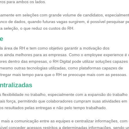
ros para ambos os lados.
ensamente em seleções com grande volume de candidatos, especialmen
anco de dados, quando futuras vagas surgirem, é possível pesquisar p
va seleção, o que reduz os custos do RH.
ce
 área de RH e tem como objetivo garantir a motivação dos
dos ainda melhores para as empresas. Como o employee experience é 
ores dentro das empresas, o RH Digital pode utilizar soluções capazes
 mesmo outras tecnologias utilizadas, como plataformas capazes de
ntregar mais tempo para que o RH se preocupe mais com as pessoas.
ntralizadas
flexibilidade no trabalho, especialmente com a expansão do trabalho
is força, permitindo que colaboradores cumpram suas atividades em
os resultados pelas entregas e não pelo tempo trabalhado.
a mais a comunicação entre as equipes e centralizar informações, com
ssível conceder acessos restritos a determinadas informações, sendo 