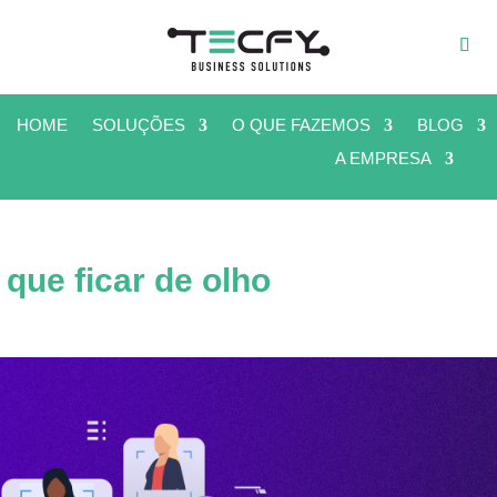
HOME
SOLUÇÕES
O QUE FAZEMOS
BLOG
A EMPRESA
 que ficar de olho