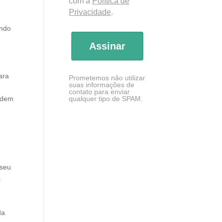
com a
Política de
Privacidade
.
,
ando
Assinar
ara
Prometemos não utilizar
suas informações de
contato para enviar
qualquer tipo de SPAM.
podem
 seu
s
da