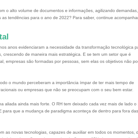
 com o alto volume de documentos e informações, agilizando demandas
s as tendências para o ano de 2022? Para saber, continue acompanh
tal
mos anos evidenciaram a necessidade da transformação tecnológica p
, crescendo de maneira mais estratégica. E se tem um setor que é
inal, empresas são formadas por pessoas, sem elas os objetivos não 
todo o mundo perceberam a importância ímpar de ter mais tempo de
eracionais ou empresas que não se preocupam com o seu bem estar.
ma aliada ainda mais forte. O RH tem deixado cada vez mais de lado o
. E para que a mudança de paradigma aconteça de dentro para fora da
om as novas tecnologias, capazes de auxiliar em todos os momentos, 