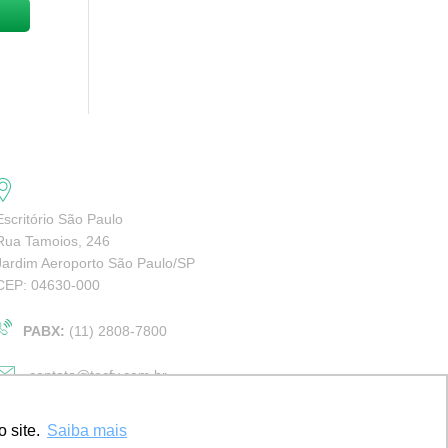
Escritório São Paulo
Rua Tamoios, 246
Jardim Aeroporto São Paulo/SP
CEP: 04630-000
PABX:
(11) 2808-7800
contato@tecfy.com.br
 site.
Saiba mais