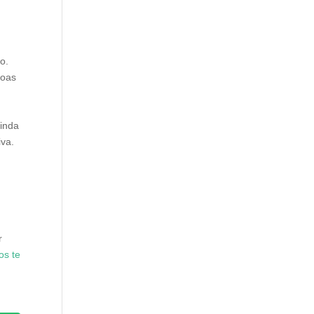
o.
boas
ainda
iva.
r
os te