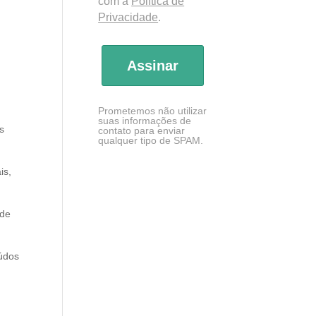
com a
Política de
Privacidade
.
Assinar
Prometemos não utilizar
suas informações de
os
contato para enviar
qualquer tipo de SPAM.
is,
 de
eúdos