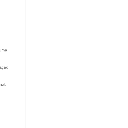
 uma
vação
nal,