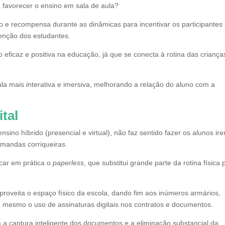
 favorecer o ensino em sala de aula?
o e recompensa durante as dinâmicas para incentivar os participantes
tenção dos estudantes.
eficaz e positiva na educação, já que se conecta à rotina das criança
la mais interativa e imersiva, melhorando a relação do aluno com a
tal
sino híbrido (presencial e virtual), não faz sentido fazer os alunos ir
emandas corriqueiras.
car em prática o
paperless
, que substitui grande parte da rotina física 
proveita o espaço físico da escola, dando fim aos inúmeros armários,
té mesmo o uso de assinaturas digitais nos contratos e documentos.
 a captura inteligente dos documentos e a eliminação substancial da