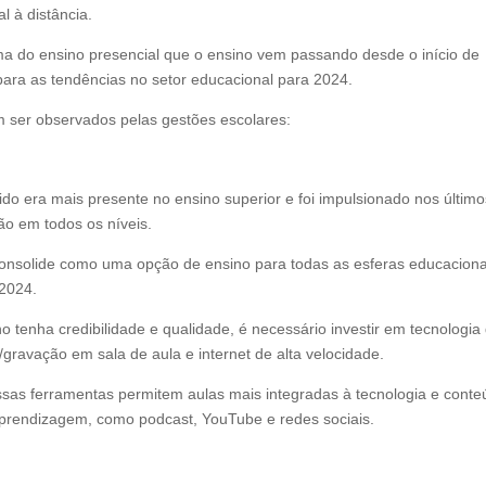
l à distância.
a do ensino presencial que o ensino vem passando desde o início de
ara as tendências no setor educacional para 2024.
 ser observados pelas gestões escolares:
rido era mais presente no ensino superior e foi impulsionado nos últim
ão em todos os níveis.
consolide como uma opção de ensino para todas as esferas educaciona
 2024.
tenha credibilidade e qualidade, é necessário investir em tecnologia
ravação em sala de aula e internet de alta velocidade.
ssas ferramentas permitem aulas mais integradas à tecnologia e cont
aprendizagem, como podcast, YouTube e redes sociais.