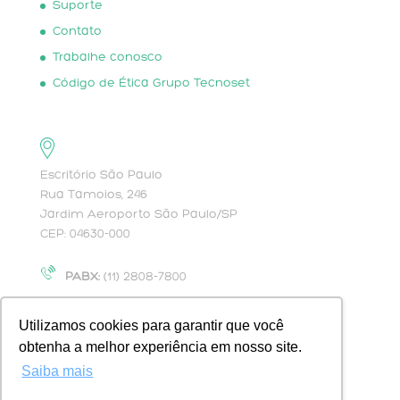
Suporte
Contato
Trabalhe conosco
Código de Ética Grupo Tecnoset
Escritório São Paulo
Rua Tamoios, 246
Jardim Aeroporto São Paulo/SP
CEP: 04630-000
PABX:
(11) 2808-7800
contato@tecfy.com.br
Utilizamos cookies para garantir que você
obtenha a melhor experiência em nosso site.
Saiba mais