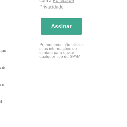
com a
Política de
Privacidade
.
Assinar
Prometemos não utilizar
suas informações de
 que
contato para enviar
qualquer tipo de SPAM.
s de
á é
il