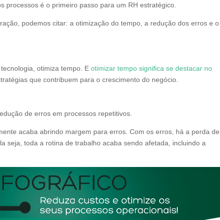
os processos é o primeiro passo para um RH estratégico.
gração, podemos citar: a otimização do tempo, a redução dos erros e o
 tecnologia, otimiza tempo. E
otimizar tempo significa se destacar no
estratégias que contribuem para o crescimento do negócio.
redução de erros em processos repetitivos.
almente acaba abrindo margem para erros. Com os erros, há a perda de
 seja, toda a rotina de trabalho acaba sendo afetada, incluindo a