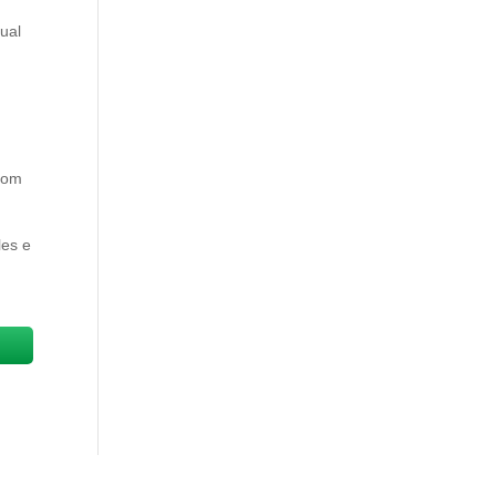
ual
 com
les e