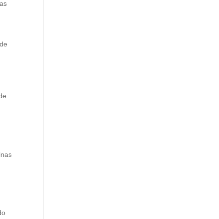
vas
 de
de
inas
do